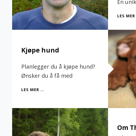
En uni
LES MER
Kjøpe hund
Planlegger du å kjøpe hund?
Ønsker du å få med
KJØPE
LES MER …
HUND
Om T