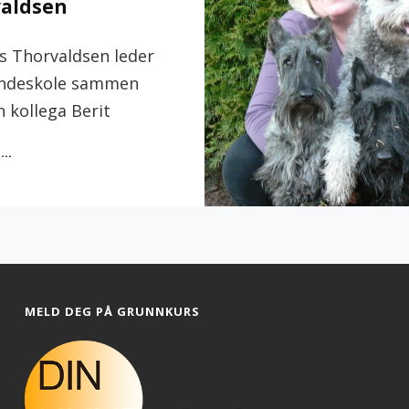
aldsen
 Thorvaldsen leder
ndeskole sammen
 kollega Berit
OM
 …
THOMAS
THORVALDSEN
MELD DEG PÅ GRUNNKURS