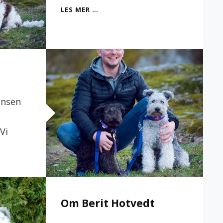
OM
LES MER …
TONJE
RØYSETH
ansen
Vi
Om Berit Hotvedt