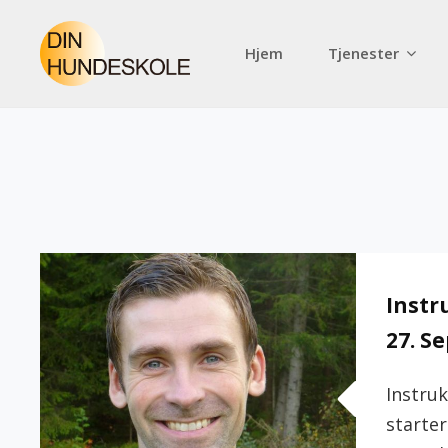
Skip
to
Hjem
Tjenester
content
Instr
27. S
Instru
starter