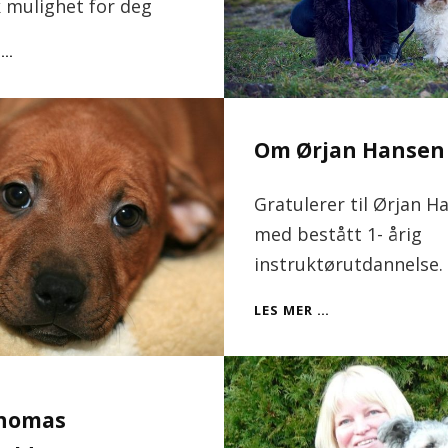
k mulighet for deg
INSTRUKTØRUTDANNELSE
 …
27.
SEPTEMBER
2019
Om Ørjan Hansen
Gratulerer til Ørjan H
med bestått 1- årig
instruktørutdannelse. 
OM
LES MER …
ØRJAN
HANSEN
homas